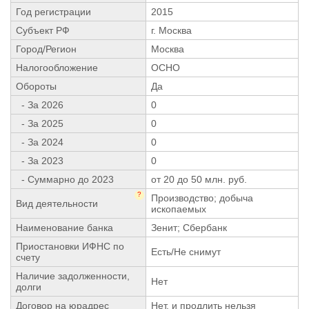
Год регистрации
2015
Субъект РФ
г. Москва
Город/Регион
Москва
Налогообложение
ОСНО
Обороты
Да
- За 2026
0
- За 2025
0
- За 2024
0
- За 2023
0
- Суммарно до 2023
от 20 до 50 млн. руб.
?
Производство; добыча
Вид деятельности
ископаемых
Наименование банка
Зенит; Сбербанк
Приостановки ИФНС по
Есть/Не снимут
счету
Наличие задолженности,
Нет
долги
Договор на юрадрес
Нет, и продлить нельзя