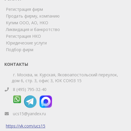
Регистрация фирм
Продать фирму, компанию
Мы на связи!
Купим ООО, АО, НКО
Позвоните нам или свяжитесь с нами через любой
Ликвидация и банкротство
удобный мессенджер!
Регистрация НКО
Юридические услуги
Telegram
Max
Подбор фирм
Телефон
WhatsApp
КОНТАКТЫ
г. Москва, м. Курская, Яковоапостольский переулок,
дом 6, стр. 3, офис 3, ЮК СОЮЗ 15
8 (495) 795-32-40
ucs15@yandex.ru
https://vk.com/ucs15