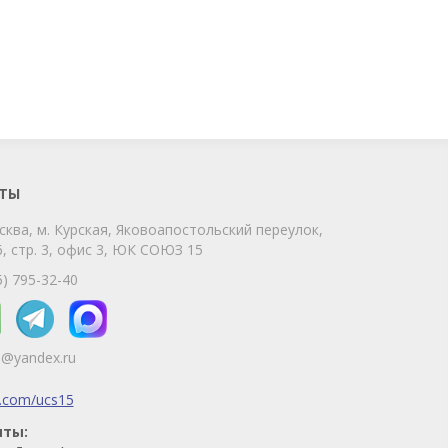
ChatApp
online
Мы на связи!
Позвоните нам или свяжитесь с нами
через любой удобный мессенджер!
ТЫ
сква, м. Курская, Яковоапостольский переулок,
Telegram
Max
, стр. 3, офис 3, ЮК СОЮЗ 15
Телефон
WhatsApp
5) 795-32-40
5@yandex.ru
k.com/ucs15
иты: