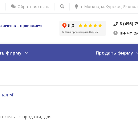
Обратная связь
г. Москва, м. Курская, Яковоа
8 (495) 
лиентов - провожаем
Пн
-Ч
т
(9
ть фирму
Продать фирму
анал
о снята с продажи, для