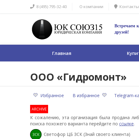
8 (495) 795-32-40
О компании
Контакты
Встречаем к
друзей!
Главная
Купи
ООО «Гидромонт»
Избранное
В избранное
Telegram-к
ARCHIVE
К сожалению, эта организация была продана либ
поиска похожего варианта перейдите по
ссылке
.
Светофор ЦБ ЗСК (Знай своего клиента)
ЗСК