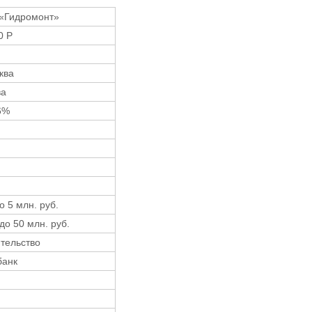
«Гидромонт»
0 Р
сква
ва
6%
о 5 млн. руб.
 до 50 млн. руб.
тельство
банк