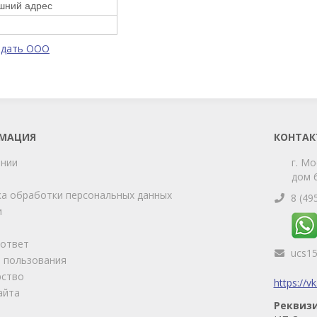
шний адрес
одать ООО
МАЦИЯ
КОНТАК
ании
г. Мо
дом 6
а обработки персональных данных
8 (49
и
-ответ
ucs1
 пользования
рство
https://v
айта
Реквиз