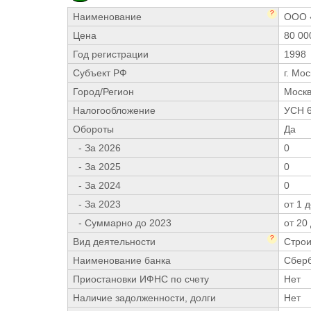
?
Наименование
ООО 
Цена
80 00
Год регистрации
1998
Субъект РФ
г. Мо
Город/Регион
Моск
Налогообложение
УСН 
Обороты
Да
- За 2026
0
- За 2025
0
- За 2024
0
- За 2023
от 1 д
- Суммарно до 2023
от 20
?
Вид деятельности
Строи
Наименование банка
Сбер
Приостановки ИФНС по счету
Нет
Наличие задолженности, долги
Нет