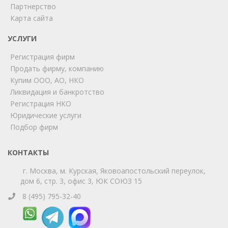
Партнерство
Карта сайта
ChatApp
online
УСЛУГИ
Регистрация фирм
Продать фирму, компанию
Мы на связи!
Купим ООО, АО, НКО
Позвоните нам или свяжитесь с нами через любой
Ликвидация и банкротство
удобный мессенджер!
Регистрация НКО
Юридические услуги
Telegram
Max
Подбор фирм
Телефон
WhatsApp
КОНТАКТЫ
г. Москва, м. Курская, Яковоапостольский переулок,
дом 6, стр. 3, офис 3, ЮК СОЮЗ 15
8 (495) 795-32-40