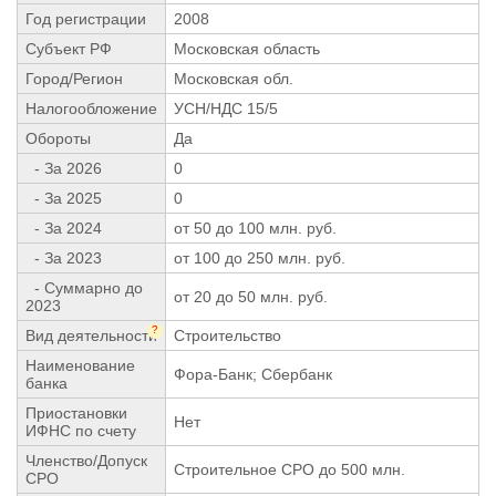
Год регистрации
2008
Субъект РФ
Московская область
Город/Регион
Московская обл.
Налогообложение
УСН/НДС 15/5
Обороты
Да
- За 2026
0
- За 2025
0
- За 2024
от 50 до 100 млн. руб.
- За 2023
от 100 до 250 млн. руб.
- Суммарно до
от 20 до 50 млн. руб.
2023
?
Вид деятельности
Строительство
Наименование
Фора-Банк; Сбербанк
банка
Приостановки
Нет
ИФНС по счету
Членство/Допуск
Строительное СРО до 500 млн.
СРО