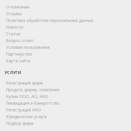
О компании
Отзывы
Политика обработки персональных данных
Новости
Статьи
Вопрос-ответ
Условия пользования
Партнерство
Карта сайта
ChatApp
online
УСЛУГИ
Регистрация фирм
Продать фирму, компанию
Мы на связи!
Купим ООО, АО, НКО
Позвоните нам или свяжитесь с нами через любой
Ликвидация и банкротство
удобный мессенджер!
Регистрация НКО
Юридические услуги
Telegram
Max
Подбор фирм