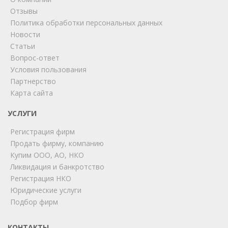
Отзывы
Политика обработки персональных данных
Новости
Статьи
Вопрос-ответ
Условия пользования
ChatApp
Партнерство
online
Карта сайта
УСЛУГИ
Мы на связи!
Регистрация фирм
Позвоните нам или свяжитесь с нами через любой
удобный мессенджер!
Продать фирму, компанию
Купим ООО, АО, НКО
Ликвидация и банкротство
Telegram
Max
Регистрация НКО
Юридические услуги
Телефон
WhatsApp
Подбор фирм
КОНТАКТЫ