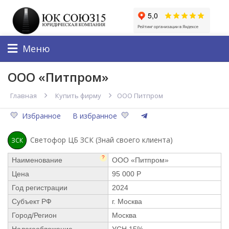
Меню
ООО «Питпром»
Главная
Купить фирму
ООО Питпром
Избранное
В избранное
Светофор ЦБ ЗСК (Знай своего клиента)
ЗСК
?
Наименование
ООО «Питпром»
Цена
95 000 Р
Год регистрации
2024
Субъект РФ
г. Москва
Город/Регион
Москва
Налогообложение
УСН 15%