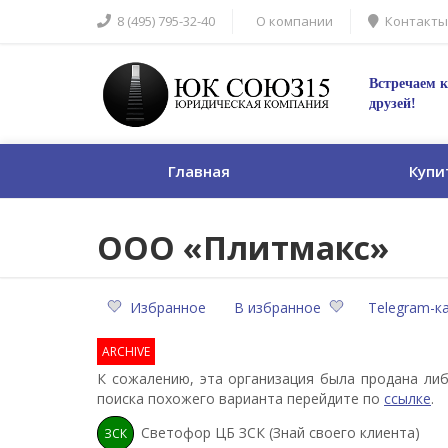
8 (495) 795-32-40
О компании
Контакты
Встречаем к
друзей!
Главная
Купи
ООО «Плитмакс»
Избранное
В избранное
Telegram-к
ARCHIVE
К сожалению, эта организация была продана либ
поиска похожего варианта перейдите по
ссылке
.
Светофор ЦБ ЗСК (Знай своего клиента)
ЗСК