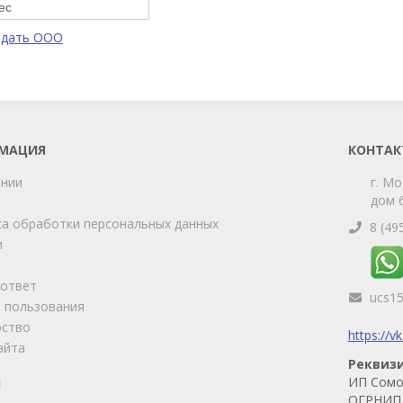
ес
одать ООО
МАЦИЯ
КОНТАК
ании
г. Мо
дом 6
а обработки персональных данных
8 (49
и
-ответ
ucs1
 пользования
рство
https://v
айта
Реквиз
ИП Сомо
И
ОГРНИП 