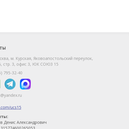
ChatApp
online
Мы на связи!
Позвоните нам или свяжитесь с нами
через любой удобный мессенджер!
ТЫ
сква, м. Курская, Яковоапостольский переулок,
Telegram
Max
, стр. 3, офис 3, ЮК СОЮЗ 15
Телефон
WhatsApp
5) 795-32-40
5@yandex.ru
k.com/ucs15
иты:
в Денис Александрович
315774600265053