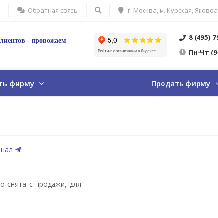
Обратная связь
г. Москва, м. Курская, Яковоа
8 (495) 
лиентов - провожаем
Пн
-Ч
т
(9
ть фирму
Продать фирму
анал
о снята с продажи, для