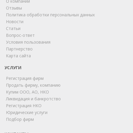
О компании
Отзывы
Политика обработки персональных данных
Новости
Статьи
Вопрос-ответ
Условия пользования
Партнерство
Карта сайта
ChatApp
online
УСЛУГИ
Регистрация фирм
Продать фирму, компанию
Мы на связи!
Купим ООО, АО, НКО
Позвоните нам или свяжитесь с нами через любой
Ликвидация и банкротство
удобный мессенджер!
Регистрация НКО
Юридические услуги
Telegram
Max
Подбор фирм
Телефон
WhatsApp