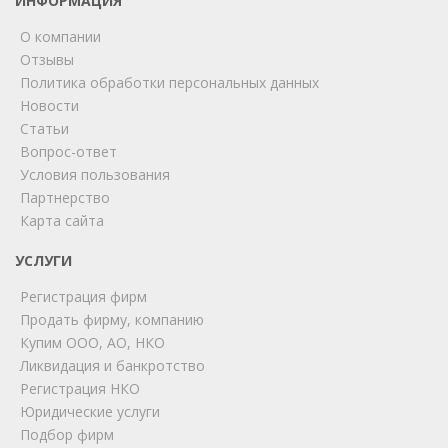
ИНФОРМАЦИЯ
О компании
Отзывы
Политика обработки персональных данных
Новости
Статьи
Вопрос-ответ
Условия пользования
ChatApp
Партнерство
online
Карта сайта
УСЛУГИ
Мы на связи!
Регистрация фирм
Позвоните нам или свяжитесь с нами через любой
удобный мессенджер!
Продать фирму, компанию
Купим ООО, АО, НКО
Ликвидация и банкротство
Telegram
Max
Регистрация НКО
Юридические услуги
Телефон
WhatsApp
Подбор фирм