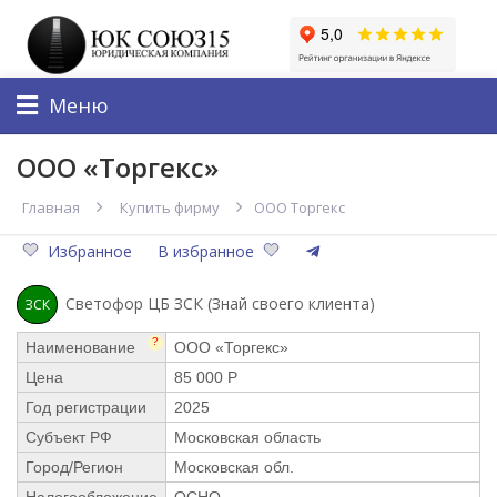
Меню
ООО «Торгекс»
Главная
Купить фирму
ООО Торгекс
Избранное
В избранное
Светофор ЦБ ЗСК (Знай своего клиента)
ЗСК
?
Наименование
ООО «Торгекс»
Цена
85 000 Р
Год регистрации
2025
Субъект РФ
Московская область
Город/Регион
Московская обл.
Налогообложение
ОСНО