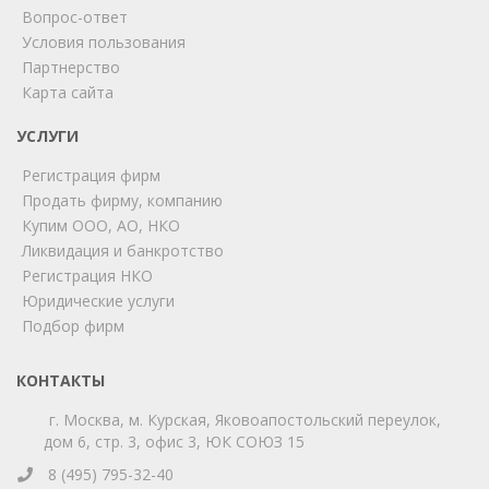
Вопрос-ответ
Условия пользования
ChatApp
Партнерство
online
Карта сайта
УСЛУГИ
Мы на связи!
Регистрация фирм
Позвоните нам или свяжитесь с нами через любой
удобный мессенджер!
Продать фирму, компанию
Купим ООО, АО, НКО
Ликвидация и банкротство
Telegram
Max
Регистрация НКО
Юридические услуги
Телефон
WhatsApp
Подбор фирм
КОНТАКТЫ
г. Москва, м. Курская, Яковоапостольский переулок,
дом 6, стр. 3, офис 3, ЮК СОЮЗ 15
8 (495) 795-32-40