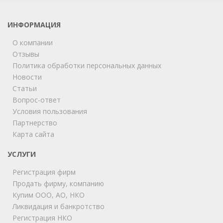
ИНФОРМАЦИЯ
О компании
Отзывы
Политика обработки персональных данных
Новости
Статьи
Вопрос-ответ
Условия пользования
ChatApp
Партнерство
online
Карта сайта
УСЛУГИ
Мы на связи!
Регистрация фирм
Позвоните нам или свяжитесь с нами через любой
удобный мессенджер!
Продать фирму, компанию
Купим ООО, АО, НКО
Ликвидация и банкротство
Telegram
Max
Регистрация НКО