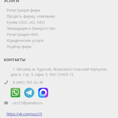
УСЛУГИ
Регистрация фирм
Продать фирму, компанию
Мы на связи!
Купим ООО, АО, НКО
Позвоните нам или свяжитесь с нами через любой
удобный мессенджер!
Ликвидация и банкротство
Регистрация НКО
Юридические услуги
Telegram
Max
Подбор фирм
Телефон
WhatsApp
КОНТАКТЫ
г. Москва, м. Курская, Яковоапостольский переулок,
дом 6, стр. 3, офис 3, ЮК СОЮЗ 15
8 (495) 795-32-40
ucs15@yandex.ru
https://vk.com/ucs15