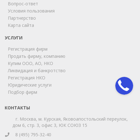
Вопрос-ответ
Условия пользования
Партнерство
Карта сайта
ChatApp
online
УСЛУГИ
Регистрация фирм
Продать фирму, компанию
Мы на связи!
Купим ООО, АО, НКО
Позвоните нам или свяжитесь с нами через любой
удобный мессенджер!
Ликвидация и банкротство
Регистрация НКО
Юридические услуги
Telegram
Max
Подбор фирм
Телефон
WhatsApp
КОНТАКТЫ
г. Москва, м. Курская, Яковоапостольский переулок,
дом 6, стр. 3, офис 3, ЮК СОЮЗ 15
8 (495) 795-32-40