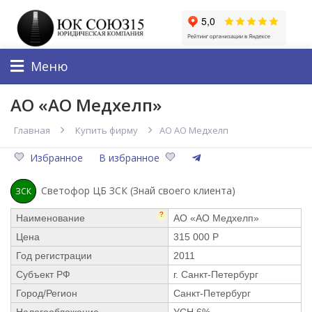
Меню
АО «АО Медхелп»
Главная
Купить фирму
АО АО Медхелп
Избранное
В избранное
Светофор ЦБ ЗСК (Знай своего клиента)
ЗСК
?
Наименование
АО «АО Медхелп»
Цена
315 000 Р
Год регистрации
2011
Субъект РФ
г. Санкт-Петербург
Город/Регион
Санкт-Петербург
Налогообложение
УСН 6%