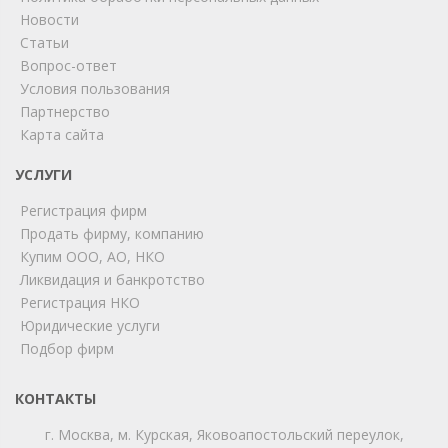
Новости
Статьи
Вопрос-ответ
Условия пользования
Партнерство
Карта сайта
ChatApp
online
УСЛУГИ
Регистрация фирм
Продать фирму, компанию
Мы на связи!
Купим ООО, АО, НКО
Позвоните нам или свяжитесь с нами через любой
Ликвидация и банкротство
удобный мессенджер!
Регистрация НКО
Юридические услуги
Telegram
Max
Подбор фирм
Телефон
WhatsApp
КОНТАКТЫ
г. Москва, м. Курская, Яковоапостольский переулок,