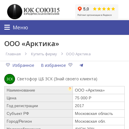
Меню
ООО «Арктика»
Главная
Купить фирму
ООО Арктика
Избранное
В избранное
Светофор ЦБ ЗСК (Знай своего клиента)
ЗСК
?
Наименование
ООО «Арктика»
Цена
75 000 Р
Год регистрации
2017
Субъект РФ
Московская область
Город/Регион
Московская обл.
Налогообложение
АУСН 20%