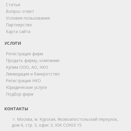
Статьи
Вопрос-ответ
Условия пользования
Партнерство
Карта сайта
ChatApp
online
УСЛУГИ
Регистрация фирм
Продать фирму, компанию
Мы на связи!
Купим ООО, АО, НКО
Позвоните нам или свяжитесь с нами через любой
Ликвидация и банкротство
удобный мессенджер!
Регистрация НКО
Юридические услуги
Telegram
Max
Подбор фирм
Телефон
WhatsApp
КОНТАКТЫ
г. Москва, м. Курская, Яковоапостольский переулок,
дом 6, стр. 3, офис 3, ЮК СОЮЗ 15