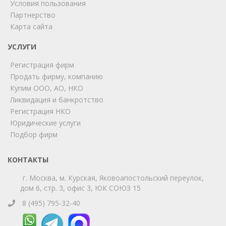
Условия пользования
Партнерство
Карта сайта
ChatApp
online
УСЛУГИ
Регистрация фирм
Продать фирму, компанию
Мы на связи!
Купим ООО, АО, НКО
Позвоните нам или свяжитесь с нами через любой
Ликвидация и банкротство
удобный мессенджер!
Регистрация НКО
Юридические услуги
Telegram
Max
Подбор фирм
Телефон
WhatsApp
КОНТАКТЫ
г. Москва, м. Курская, Яковоапостольский переулок,
дом 6, стр. 3, офис 3, ЮК СОЮЗ 15
8 (495) 795-32-40