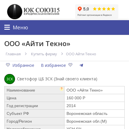
Меню
ООО «Айти Текно»
Главная
Купить фирму
ООО Айти Текно
Избранное
В избранное
Светофор ЦБ ЗСК (Знай своего клиента)
ЗСК
?
Наименование
ООО «Айти Текно»
Цена
160 000 Р
Год регистрации
2014
Субъект РФ
Воронежская область
Город/Регион
Воронежская обл.(М)
Налогообложение
УСН 6%