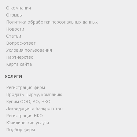
О компании
Отзывы
Политика обработки персональных данных
Новости
Статьи
Вопрос-ответ
Условия пользования
ChatApp
Партнерство
online
Карта сайта
УСЛУГИ
Мы на связи!
Регистрация фирм
Позвоните нам или свяжитесь с нами через любой
удобный мессенджер!
Продать фирму, компанию
Купим ООО, АО, НКО
Ликвидация и банкротство
Telegram
Max
Регистрация НКО
Юридические услуги
Телефон
WhatsApp
Подбор фирм