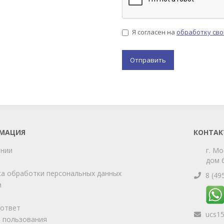
Я согласен на
обработку св
МАЦИЯ
КОНТАК
ании
г. Мо
дом 6
а обработки персональных данных
8 (49
и
-ответ
ucs1
 пользования