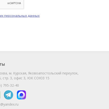
оих персональных данных
ChatApp
online
Мы на связи!
Позвоните нам или свяжитесь с нами
через любой удобный мессенджер!
ТЫ
сква, м. Курская, Яковоапостольский переулок,
Telegram
Max
, стр. 3, офис 3, ЮК СОЮЗ 15
Телефон
WhatsApp
5) 795-32-40
5@yandex.ru