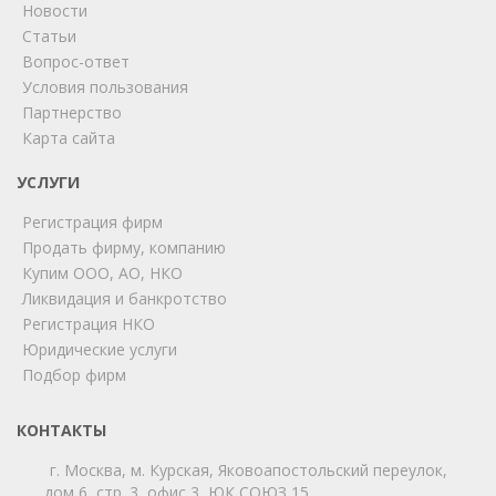
Новости
Статьи
Вопрос-ответ
Условия пользования
Партнерство
Карта сайта
ChatApp
online
УСЛУГИ
Регистрация фирм
Продать фирму, компанию
Мы на связи!
Купим ООО, АО, НКО
Позвоните нам или свяжитесь с нами через любой
Ликвидация и банкротство
удобный мессенджер!
Регистрация НКО
Юридические услуги
Telegram
Max
Подбор фирм
Телефон
WhatsApp
КОНТАКТЫ
г. Москва, м. Курская, Яковоапостольский переулок,
дом 6, стр. 3, офис 3, ЮК СОЮЗ 15