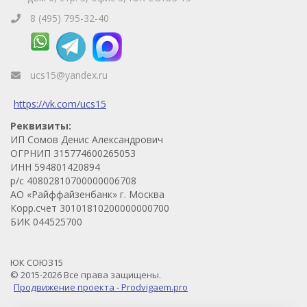
8 (495) 795-32-40
ucs15@yandex.ru
https://vk.com/ucs15
Реквизиты:
ИП Сомов Денис Александрович
ОГРНИП 315774600265053
ИНН 594801420894
р/с 40802810700000006708
АО «Райффайзенбанк» г. Москва
Корр.счет 30101810200000000700
БИК 044525700
ЮК СОЮЗ15
© 2015-2026 Все права защищены.
Продвижение проекта - Prodvigaem.pro