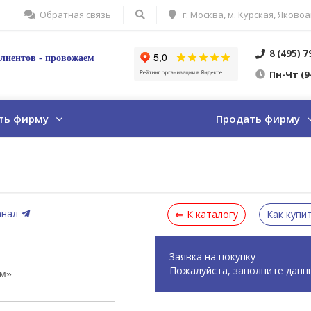
Обратная связь
г. Москва, м. Курская, Яковоа
8 (495) 
лиентов - провожаем
Пн
-Ч
т
(9
ть фирму
Продать фирму
анал
К каталогу
Как купи
Заявка на покупку
Пожалуйста, заполните данн
йм»