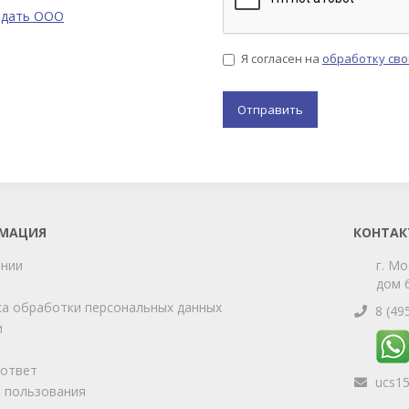
одать ООО
Я согласен на
обработку св
МАЦИЯ
КОНТАК
ании
г. Мо
дом 6
а обработки персональных данных
8 (49
и
-ответ
ucs1
 пользования