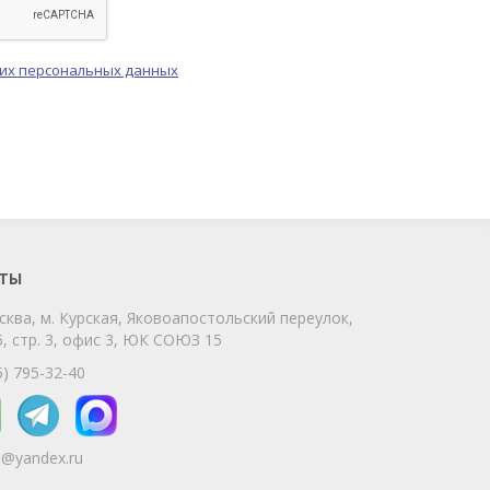
оих персональных данных
ChatApp
online
Мы на связи!
Позвоните нам или свяжитесь с нами
через любой удобный мессенджер!
ТЫ
сква, м. Курская, Яковоапостольский переулок,
Telegram
Max
, стр. 3, офис 3, ЮК СОЮЗ 15
Телефон
WhatsApp
5) 795-32-40
5@yandex.ru