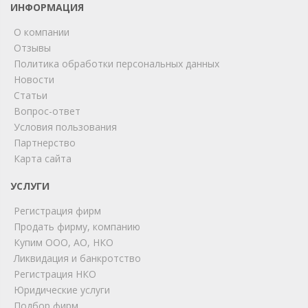
ИНФОРМАЦИЯ
О компании
Отзывы
Политика обработки персональных данных
Новости
Статьи
Вопрос-ответ
Условия пользования
ChatApp
Партнерство
online
Карта сайта
УСЛУГИ
Мы на связи!
Регистрация фирм
Позвоните нам или свяжитесь с нами через любой
удобный мессенджер!
Продать фирму, компанию
Купим ООО, АО, НКО
Ликвидация и банкротство
Telegram
Max
Регистрация НКО
Юридические услуги
Телефон
WhatsApp
Подбор фирм