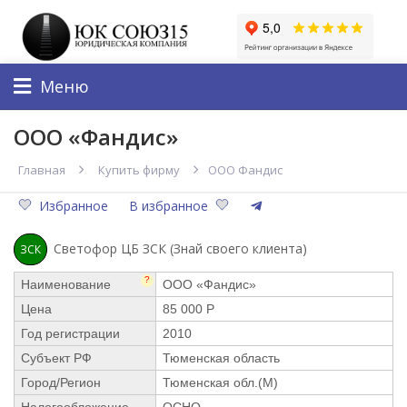
Меню
ООО «Фандис»
Главная
Купить фирму
ООО Фандис
Избранное
В избранное
Светофор ЦБ ЗСК (Знай своего клиента)
ЗСК
?
Наименование
ООО «Фандис»
Цена
85 000 Р
Год регистрации
2010
Субъект РФ
Тюменская область
Город/Регион
Тюменская обл.(М)
Налогообложение
ОСНО