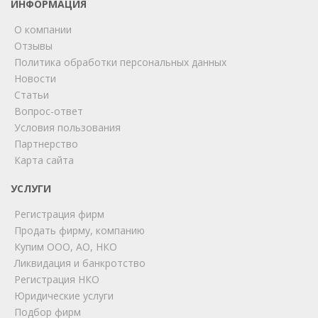
ИНФОРМАЦИЯ
О компании
Отзывы
Политика обработки персональных данных
Новости
Статьи
Вопрос-ответ
Условия пользования
ChatApp
Партнерство
online
Карта сайта
УСЛУГИ
Мы на связи!
Регистрация фирм
Позвоните нам или свяжитесь с нами через любой
удобный мессенджер!
Продать фирму, компанию
Купим ООО, АО, НКО
Ликвидация и банкротство
Telegram
Max
Регистрация НКО
Юридические услуги
Телефон
WhatsApp
Подбор фирм