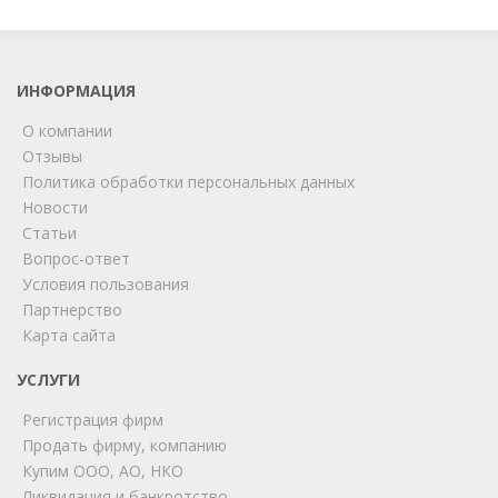
ИНФОРМАЦИЯ
О компании
Отзывы
Политика обработки персональных данных
Новости
Статьи
Вопрос-ответ
Условия пользования
ChatApp
Партнерство
online
Карта сайта
УСЛУГИ
Мы на связи!
Регистрация фирм
Позвоните нам или свяжитесь с нами через любой
удобный мессенджер!
Продать фирму, компанию
Купим ООО, АО, НКО
Ликвидация и банкротство