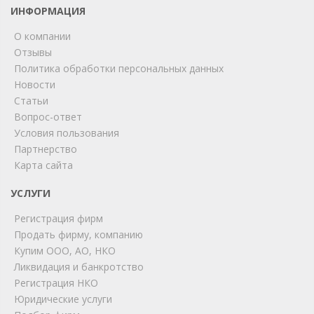
ИНФОРМАЦИЯ
О компании
Отзывы
Политика обработки персональных данных
Новости
Статьи
Вопрос-ответ
Условия пользования
Партнерство
Карта сайта
ChatApp
online
УСЛУГИ
Регистрация фирм
Продать фирму, компанию
Мы на связи!
Купим ООО, АО, НКО
Позвоните нам или свяжитесь с нами через любой
Ликвидация и банкротство
удобный мессенджер!
Регистрация НКО
Юридические услуги
Telegram
Max