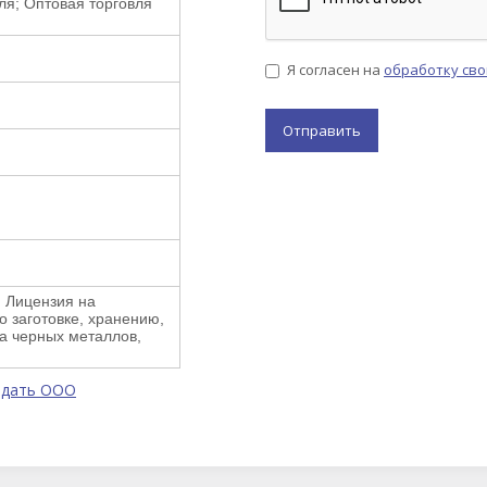
ля; Оптовая торговля
Я согласен на
обработку св
 Лицензия на
 заготовке, хранению,
а черных металлов,
одать ООО