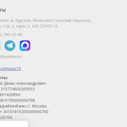
через любой удобный мессенджер!
ТЫ
сква, м. Курская, Яковоапостольский переулок,
Telegram
Max
, стр. 3, офис 3, ЮК СОЮЗ 15
Телефон
WhatsApp
5) 795-32-40
5@yandex.ru
k.com/ucs15
иты:
в Денис Александрович
315774600265053
801420894
2810700000006708
ффайзенбанк» г. Москва
ет 30101810200000000700
525700