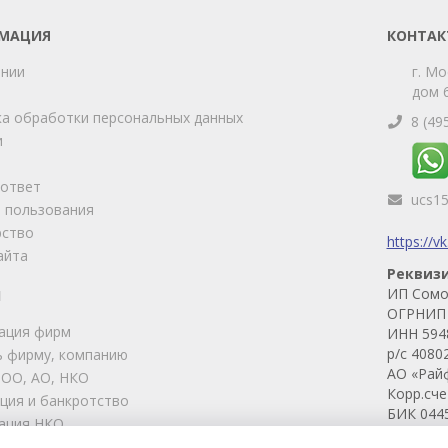
МАЦИЯ
КОНТАК
ании
г. Мо
дом 6
а обработки персональных данных
8 (49
и
-ответ
ucs1
 пользования
рство
https://v
айта
Реквиз
ИП Сомо
И
ОГРНИП 
ация фирм
ИНН 594
р/с 4080
 фирму, компанию
АО «Рай
ООО, АО, НКО
Корр.сч
ция и банкротство
БИК 044
ация НКО
ские услуги