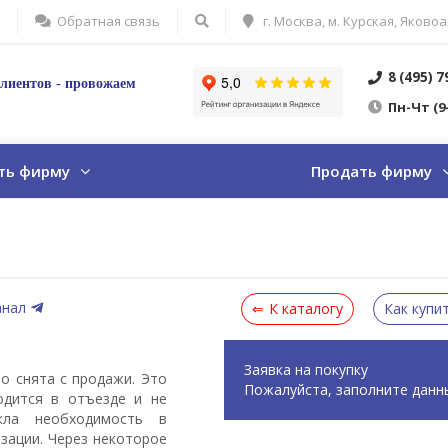
Обратная связь
г. Москва, м. Курская, Яковоа
8 (495) 
лиентов - провожаем
Пн
-Ч
т
(9
ть фирму
Продать фирму
анал
К каталогу
Как купи
Заявка на покупку
о снята с продажи. Это
Пожалуйста, заполните данн
одится в отъезде и не
кла необходимость в
зации. Через некоторое