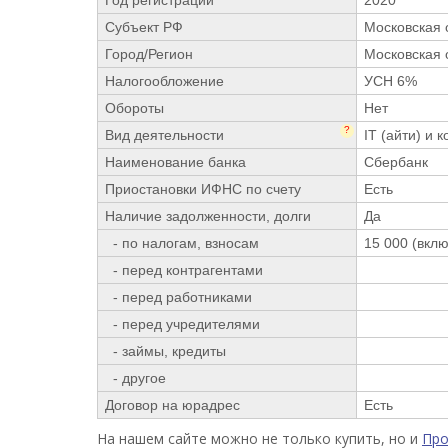
Год регистрации
2020
Субъект РФ
Московская 
Город/Регион
Московская 
Налогообложение
УСН 6%
Обороты
Нет
?
Вид деятельности
IT (айти) и
Наименование банка
Сбербанк
Приостановки ИФНС по счету
Есть
Наличие задолженности, долги
Да
- по налогам, взносам
15 000 (вклю
- перед контрагентами
- перед работниками
- перед учредителями
- займы, кредиты
- другое
Договор на юрадрес
Есть
На нашем сайте можно не только купить, но и
Пр