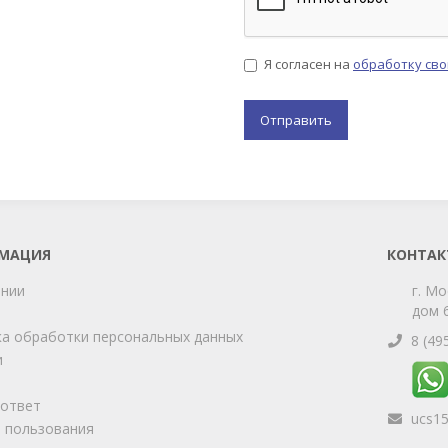
Я согласен на
обработку св
МАЦИЯ
КОНТАК
ании
г. Мо
дом 6
а обработки персональных данных
8 (49
и
-ответ
ucs1
 пользования