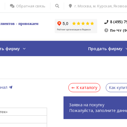
Обратная связь
г. Москва, м. Курская, Яковоа
8 (495) 
лиентов - провожаем
Пн
-Ч
т
(9
ть фирму
Продать фирму
анал
К каталогу
Как купи
Заявка на покупку
Пожалуйста, заполните данн
тек»