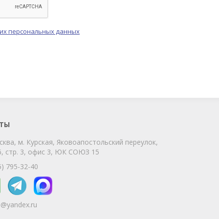
оих персональных данных
ChatApp
online
Мы на связи!
Позвоните нам или свяжитесь с нами
через любой удобный мессенджер!
ТЫ
сква, м. Курская, Яковоапостольский переулок,
Telegram
Max
, стр. 3, офис 3, ЮК СОЮЗ 15
Телефон
WhatsApp
5) 795-32-40
5@yandex.ru