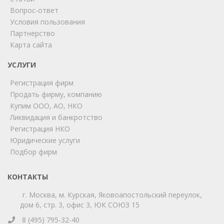
Вопрос-ответ
Условия пользования
ChatApp
Партнерство
online
Карта сайта
УСЛУГИ
Мы на связи!
Регистрация фирм
Позвоните нам или свяжитесь с нами через любой
удобный мессенджер!
Продать фирму, компанию
Купим ООО, АО, НКО
Ликвидация и банкротство
Telegram
Max
Регистрация НКО
Юридические услуги
Телефон
WhatsApp
Подбор фирм
КОНТАКТЫ
г. Москва, м. Курская, Яковоапостольский переулок,
дом 6, стр. 3, офис 3, ЮК СОЮЗ 15
8 (495) 795-32-40