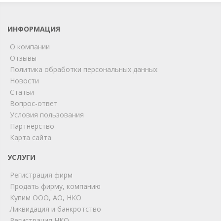
ИНФОРМАЦИЯ
О компании
Отзывы
Политика обработки персональных данных
Новости
Статьи
Вопрос-ответ
Условия пользования
Партнерство
Карта сайта
ChatApp
online
УСЛУГИ
Регистрация фирм
Продать фирму, компанию
Мы на связи!
Купим ООО, АО, НКО
Позвоните нам или свяжитесь с нами через любой
Ликвидация и банкротство
удобный мессенджер!
Регистрация НКО