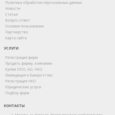
Политика обработки персональных данных
Новости
Статьи
Вопрос-ответ
Условия пользования
ChatApp
Партнерство
online
Карта сайта
УСЛУГИ
Мы на связи!
Регистрация фирм
Позвоните нам или свяжитесь с нами через любой
удобный мессенджер!
Продать фирму, компанию
Купим ООО, АО, НКО
Ликвидация и банкротство
Telegram
Max
Регистрация НКО
Юридические услуги
Телефон
WhatsApp
Подбор фирм
КОНТАКТЫ
г. Москва, м. Курская, Яковоапостольский переулок,