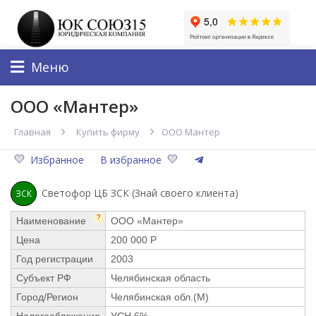
Меню
ООО «Мантер»
Главная
Купить фирму
ООО Мантер
Избранное
В избранное
Светофор ЦБ ЗСК (Знай своего клиента)
ЗСК
?
Наименование
ООО «Мантер»
Цена
200 000 Р
Год регистрации
2003
Субъект РФ
Челябинская область
Город/Регион
Челябинская обл.(М)
Налогообложение
УСН 6%