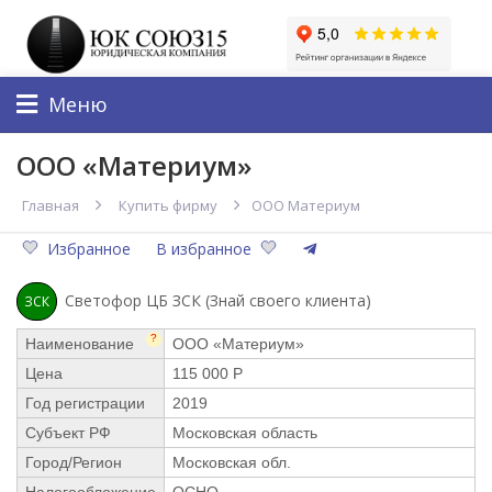
Меню
ООО «Материум»
Главная
Купить фирму
ООО Материум
Избранное
В избранное
Светофор ЦБ ЗСК (Знай своего клиента)
ЗСК
?
Наименование
ООО «Материум»
Цена
115 000 Р
Год регистрации
2019
Субъект РФ
Московская область
Город/Регион
Московская обл.
Налогообложение
ОСНО