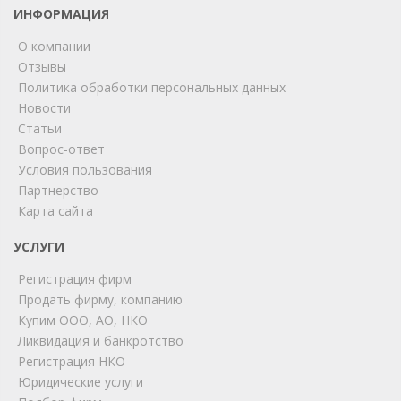
ИНФОРМАЦИЯ
О компании
Отзывы
Политика обработки персональных данных
Новости
Статьи
Вопрос-ответ
Условия пользования
ChatApp
Партнерство
online
Карта сайта
УСЛУГИ
Мы на связи!
Регистрация фирм
Позвоните нам или свяжитесь с нами через любой
удобный мессенджер!
Продать фирму, компанию
Купим ООО, АО, НКО
Ликвидация и банкротство
Telegram
Max
Регистрация НКО
Юридические услуги
Телефон
WhatsApp