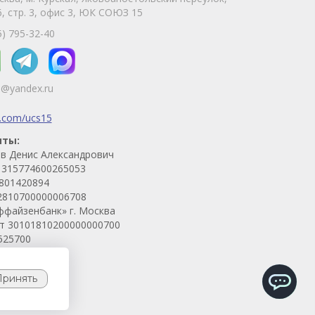
, стр. 3, офис 3, ЮК СОЮЗ 15
Телефон
WhatsApp
5) 795-32-40
5@yandex.ru
k.com/ucs15
иты:
в Денис Александрович
315774600265053
801420894
2810700000006708
ффайзенбанк» г. Москва
ет 30101810200000000700
525700
Принять
ChatApp