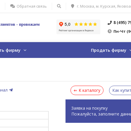
Обратная связь
г. Москва, м. Курская, Яковоа
8 (495) 
лиентов - провожаем
Пн
-Ч
т
(9
ть фирму
Продать фирму
анал
К каталогу
Как купи
Заявка на покупку
Пожалуйста, заполните данн