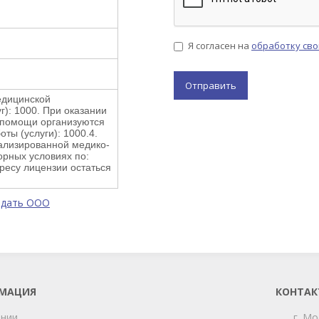
Я согласен на
обработку св
едицинской
г): 1000. При оказании
 помощи организуются
ты (услуги): 1000.4.
ализированной медико-
рных условиях по:
дресу лицензии остаться
одать ООО
МАЦИЯ
КОНТАК
ании
г. Мо