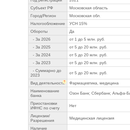
Год регистрации
2021
Субъект РФ
Московская область
Город/Регион
Московская обл.
Налогообложение
УСН 15%
Обороты
Да
- За 2026
от 1 до 5 млн. руб.
- За 2025
от 5 до 20 млн. руб.
- За 2024
от 5 до 20 млн. руб.
- За 2023
от 5 до 20 млн. руб.
- Суммарно до
от 5 до 20 млн. руб.
2023
?
Вид деятельности
Фармацевтика, медицина
Наименование
Озон Банк; Сбербанк; Альфа-Б
банка
Приостановки
Нет
ИФНС по счету
Лицензии/
Медицинская лицензия
Разрешения
Наличие