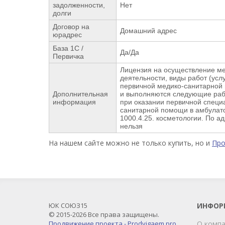
задолженности,
Нет
долги
Договор на
Домашний адрес
юрадрес
База 1С /
Да/Да
Первичка
Лицензия на осуществление м
деятельности, виды работ (услу
первичной медико-санитарной
Дополнительная
и выполняются следующие рабо
информация
при оказании первичной специ
санитарной помощи в амбулато
1000.4.25. косметологии. По а
нельзя
На нашем сайте можно не только купить, но и
Пр
ЮК СОЮЗ15
ИНФОР
© 2015-2026 Все права защищены.
Продвижение проекта - Prodvigaem.pro
О комп