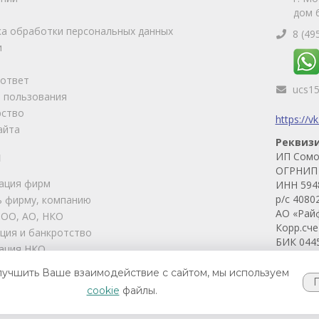
дом 6
а обработки персональных данных
8 (49
и
-ответ
ucs1
 пользования
рство
https://v
айта
Реквиз
ИП Сомо
И
ОГРНИП 
ация фирм
ИНН 594
р/с 4080
 фирму, компанию
АО «Рай
ООО, АО, НКО
Корр.сч
ция и банкротство
БИК 044
ация НКО
ские услуги
лучшить Ваше взаимодействие с сайтом, мы используем
 фирм
cookie
файлы.