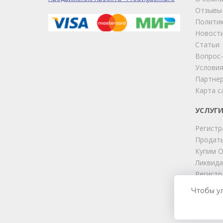
Отзывы
Политик
Новост
Статьи
Вопрос
Условия
Партне
Карта с
УСЛУГ
Регистр
Продать
Купим 
Ликвида
Регистр
Юридиче
Чтобы у
Подбор