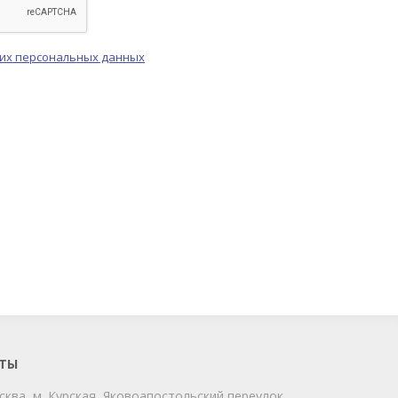
оих персональных данных
ChatApp
online
Мы на связи!
Позвоните нам или свяжитесь с нами
через любой удобный мессенджер!
ТЫ
сква, м. Курская, Яковоапостольский переулок,
Telegram
Max