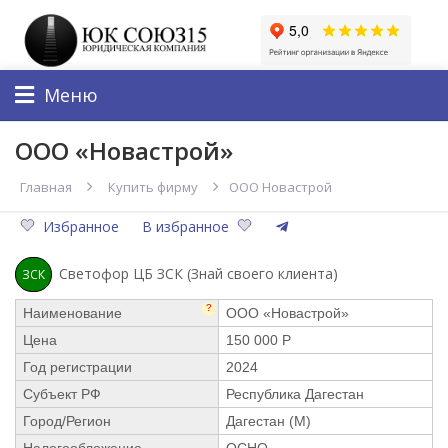
Меню
ООО «Новастрой»
Главная
Купить фирму
ООО Новастрой
Избранное
В избранное
Светофор ЦБ ЗСК (Знай своего клиента)
ЗСК
?
Наименование
ООО «Новастрой»
Цена
150 000 Р
Год регистрации
2024
Субъект РФ
Республика Дагестан
Город/Регион
Дагестан (М)
Налогообложение
ОСНО