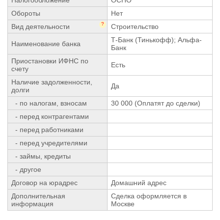
Обороты
Нет
?
Вид деятельности
Строительство
Т-Банк (Тинькофф); Альфа-
Наименование банка
Банк
Приостановки ИФНС по
Есть
счету
Наличие задолженности,
Да
долги
- по налогам, взносам
30 000 (Оплатят до сделки)
- перед контрагентами
- перед работниками
- перед учредителями
- займы, кредиты
- другое
Договор на юрадрес
Домашний адрес
Дополнительная
Сделка оформляется в
информация
Москве