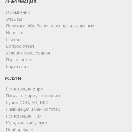
ИНФОРМАЦИЯ
О компании
Отзывы
Политика обработки персональных данных
Новости
Статьи
Вопрос-ответ
Условия пользования
ChatApp
Партнерство
online
Карта сайта
УСЛУГИ
Мы на связи!
Регистрация фирм
Позвоните нам или свяжитесь с нами через любой
удобный мессенджер!
Продать фирму, компанию
Купим ООО, АО, НКО
Ликвидация и банкротство
Telegram
Max
Регистрация НКО
Юридические услуги
Телефон
WhatsApp
Подбор фирм