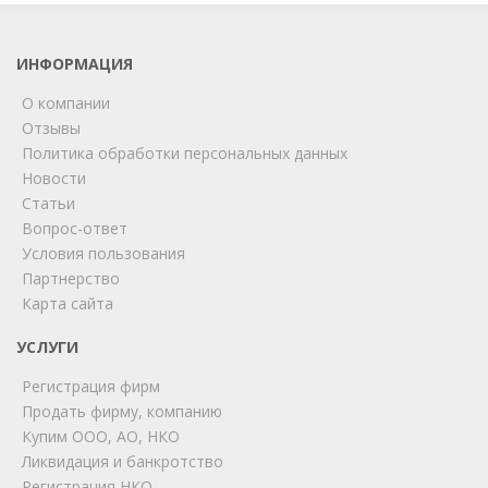
ИНФОРМАЦИЯ
О компании
Отзывы
Политика обработки персональных данных
Новости
Статьи
Вопрос-ответ
Условия пользования
Партнерство
Карта сайта
ChatApp
online
УСЛУГИ
Регистрация фирм
Продать фирму, компанию
Мы на связи!
Купим ООО, АО, НКО
Позвоните нам или свяжитесь с нами через любой
Ликвидация и банкротство
удобный мессенджер!
Регистрация НКО