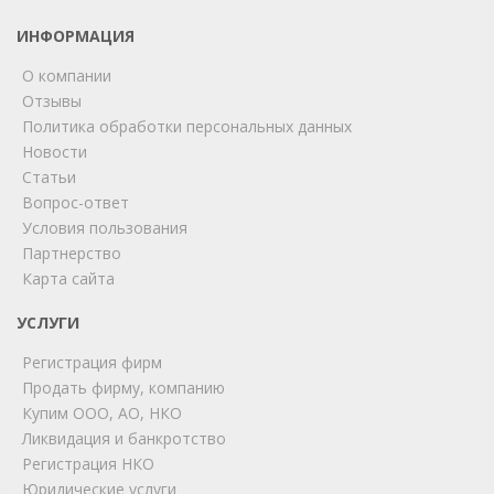
ИНФОРМАЦИЯ
О компании
Отзывы
Политика обработки персональных данных
Новости
Статьи
Вопрос-ответ
Условия пользования
ChatApp
Партнерство
online
Карта сайта
УСЛУГИ
Мы на связи!
Регистрация фирм
Позвоните нам или свяжитесь с нами через любой
удобный мессенджер!
Продать фирму, компанию
Купим ООО, АО, НКО
Ликвидация и банкротство
Telegram
Max
Регистрация НКО
Юридические услуги