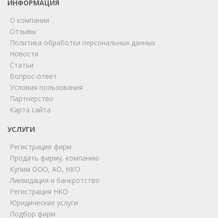
ИНФОРМАЦИЯ
О компании
Отзывы
Политика обработки персональных данных
Новости
Статьи
Вопрос-ответ
Условия пользования
ChatApp
Партнерство
online
Карта сайта
УСЛУГИ
Мы на связи!
Регистрация фирм
Позвоните нам или свяжитесь с нами через любой
удобный мессенджер!
Продать фирму, компанию
Купим ООО, АО, НКО
Ликвидация и банкротство
Telegram
Max
Регистрация НКО
Юридические услуги
Телефон
WhatsApp
Подбор фирм