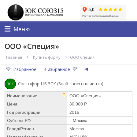
Меню
ООО «Специя»
Главная
Купить фирму
ООО Специя
Избранное
В избранное
Светофор ЦБ ЗСК (Знай своего клиента)
ЗСК
?
Наименование
ООО «Специя»
Цена
80 000 Р
Год регистрации
2016
Субъект РФ
г. Москва
Город/Регион
Москва
Налогообложение
АУСН 8%