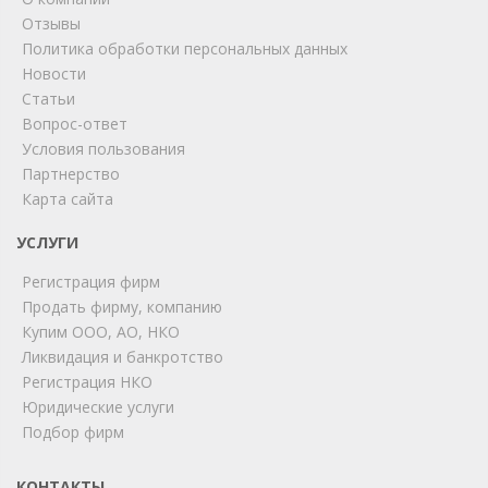
Отзывы
Политика обработки персональных данных
Новости
Статьи
Вопрос-ответ
Условия пользования
ChatApp
Партнерство
online
Карта сайта
УСЛУГИ
Мы на связи!
Регистрация фирм
Позвоните нам или свяжитесь с нами через любой
удобный мессенджер!
Продать фирму, компанию
Купим ООО, АО, НКО
Ликвидация и банкротство
Telegram
Max
Регистрация НКО
Юридические услуги
Телефон
WhatsApp
Подбор фирм
КОНТАКТЫ