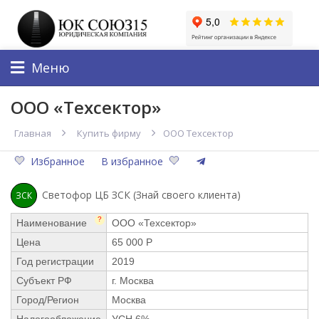
Меню
ООО «Техсектор»
Главная
Купить фирму
ООО Техсектор
Избранное
В избранное
Светофор ЦБ ЗСК (Знай своего клиента)
ЗСК
?
Наименование
ООО «Техсектор»
Цена
65 000 Р
Год регистрации
2019
Субъект РФ
г. Москва
Город/Регион
Москва
Налогообложение
УСН 6%