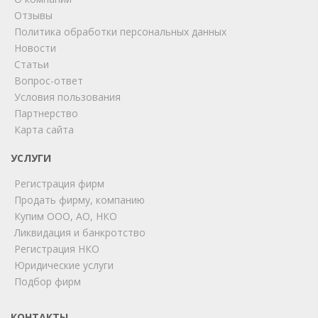
Отзывы
Политика обработки персональных данных
Новости
Статьи
Вопрос-ответ
Условия пользования
Партнерство
Карта сайта
ChatApp
online
УСЛУГИ
Регистрация фирм
Продать фирму, компанию
Мы на связи!
Купим ООО, АО, НКО
Позвоните нам или свяжитесь с нами через любой
Ликвидация и банкротство
удобный мессенджер!
Регистрация НКО
Юридические услуги
Telegram
Max
Подбор фирм
Телефон
WhatsApp
КОНТАКТЫ