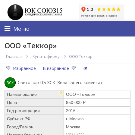
Меню
ООО «Теккор»
Главная
Купить фирму
ООО Теккор
Избранное
В избранное
Светофор ЦБ ЗСК (Знай своего клиента)
ЗСК
?
Наименование
ООО «Теккор»
Цена
850 000 Р
Год регистрации
2016
Субъект РФ
г. Москва
Город/Регион
Москва
Налогообложение
УСН 15%