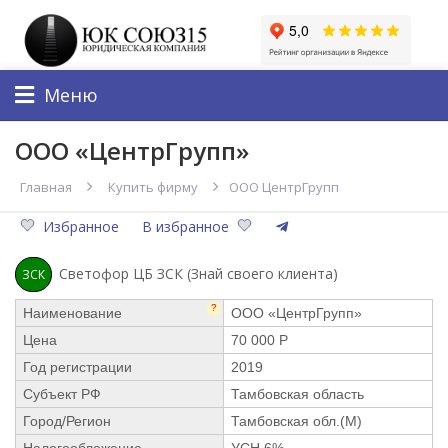
Меню
ООО «ЦентрГрупп»
Главная
Купить фирму
ООО ЦентрГрупп
Избранное
В избранное
Светофор ЦБ ЗСК (Знай своего клиента)
ЗСК
?
Наименование
ООО «ЦентрГрупп»
Цена
70 000 Р
Год регистрации
2019
Субъект РФ
Тамбовская область
Город/Регион
Тамбовская обл.(М)
Налогообложение
УСН 6%