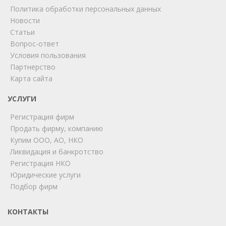
Политика обработки персональных данных
Новости
Статьи
Вопрос-ответ
Условия пользования
ChatApp
Партнерство
online
Карта сайта
УСЛУГИ
Мы на связи!
Регистрация фирм
Позвоните нам или свяжитесь с нами через любой
удобный мессенджер!
Продать фирму, компанию
Купим ООО, АО, НКО
Ликвидация и банкротство
Telegram
Max
Регистрация НКО
Юридические услуги
Телефон
WhatsApp
Подбор фирм
КОНТАКТЫ