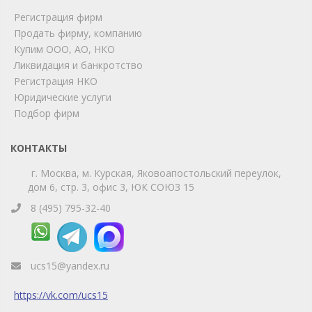
Регистрация фирм
Продать фирму, компанию
Мы на связи!
Купим ООО, АО, НКО
Позвоните нам или свяжитесь с нами через любой
Ликвидация и банкротство
удобный мессенджер!
Регистрация НКО
Юридические услуги
Telegram
Max
Подбор фирм
Телефон
WhatsApp
КОНТАКТЫ
г. Москва, м. Курская, Яковоапостольский переулок,
дом 6, стр. 3, офис 3, ЮК СОЮЗ 15
8 (495) 795-32-40
ucs15@yandex.ru
https://vk.com/ucs15