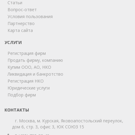
Статьи
Вопрос-ответ
Условия пользования
Партнерство
Карта сайта
ChatApp
online
УСЛУГИ
Регистрация фирм
Продать фирму, компанию
Мы на связи!
Купим ООО, АО, НКО
Позвоните нам или свяжитесь с нами через любой
удобный мессенджер!
Ликвидация и банкротство
Регистрация НКО
Юридические услуги
Telegram
Max
Подбор фирм
Телефон
WhatsApp
КОНТАКТЫ
г. Москва, м. Курская, Яковоапостольский переулок,
дом 6, стр. 3, офис 3, ЮК СОЮЗ 15