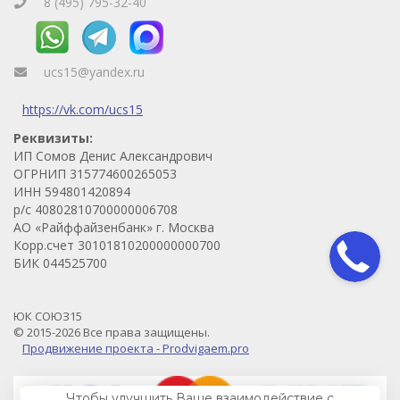
8 (495) 795-32-40
ucs15@yandex.ru
https://vk.com/ucs15
Реквизиты:
ИП Сомов Денис Александрович
ОГРНИП 315774600265053
ИНН 594801420894
р/с 40802810700000006708
АО «Райффайзенбанк» г. Москва
Корр.счет 30101810200000000700
БИК 044525700
ЮК СОЮЗ15
© 2015-2026 Все права защищены.
Продвижение проекта - Prodvigaem.pro
Чтобы улучшить Ваше взаимодействие с