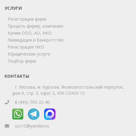
УСЛУГИ
Мы на связи!
Регистрация фирм
Позвоните нам или свяжитесь с нами через любой
удобный мессенджер!
Продать фирму, компанию
Купим ООО, АО, НКО
Ликвидация и банкротство
Telegram
Max
Регистрация НКО
Юридические услуги
Телефон
WhatsApp
Подбор фирм
КОНТАКТЫ
г. Москва, м. Курская, Яковоапостольский переулок,
дом 6, стр. 3, офис 3, ЮК СОЮЗ 15
8 (495) 795-32-40
ucs15@yandex.ru