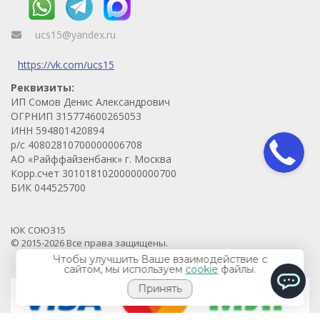
ucs15@yandex.ru
https://vk.com/ucs15
Реквизиты:
ИП Сомов Денис Александрович
ОГРНИП 315774600265053
ИНН 594801420894
р/с 40802810700000006708
АО «Райффайзенбанк» г. Москва
Корр.счет 30101810200000000700
БИК 044525700
ЮК СОЮЗ15
© 2015-2026 Все права защищены.
Продвижение проекта - Prodvigaem.pro
Чтобы улучшить Ваше взаимодействие с
сайтом, мы используем
cookie
файлы.
Принять
ChatApp