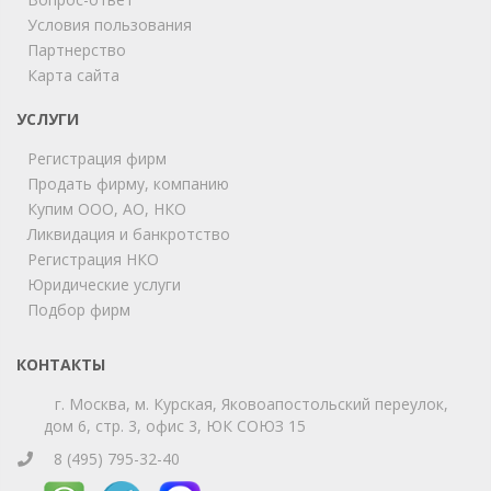
Условия пользования
ChatApp
Партнерство
online
Карта сайта
УСЛУГИ
Мы на связи!
Регистрация фирм
Позвоните нам или свяжитесь с нами через любой
удобный мессенджер!
Продать фирму, компанию
Купим ООО, АО, НКО
Ликвидация и банкротство
Telegram
Max
Регистрация НКО
Юридические услуги
Телефон
WhatsApp
Подбор фирм
КОНТАКТЫ
г. Москва, м. Курская, Яковоапостольский переулок,
дом 6, стр. 3, офис 3, ЮК СОЮЗ 15
8 (495) 795-32-40