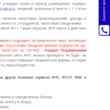
Закажите звонок
 утвердил сроки и период размещения, порядок
b.nalog.ru
, сведений, указанных в пункте 1-1 статьи
и, наличие налоговых правонарушений, доходы и
исленность сотрудников, налоговые спецрежимы.
июля 2017. Таким образом, ФНС ввела в действие
оверить подпадает ли физическое лицо, желающее
щих под условия предусмотренные подпунктом «ф»
 08.08.2001 № 129-ФЗ)" -
Раздел "Ограничения
льном сайте ФНС можно проверить не будет ли
есть недостоверные сведения или фирмы, которые
сть перед бюджетом.
на других полезных сервисах ФНС, ФССП, ФМС и
аниях в определенных блоках:
у налогу и сбору);
шение;