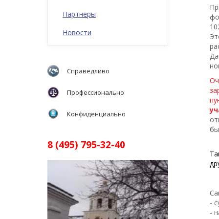
Пр
Партнёры
фо
10
Новости
Эт
ра
Да
но
Справедливо
Оч
за
Профессионально
пу
уч
Конфиденциально
от
бы
8 (495) 795-32-40
Та
др
Са
- 
- 
Вид из офиса ЮК СОЮЗ15