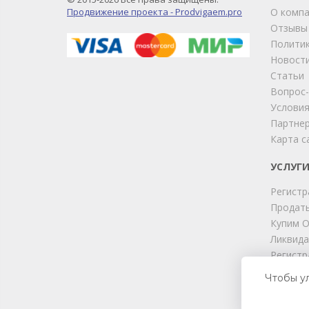
Продвижение проекта - Prodvigaem.pro
О комп
Отзывы
Политик
Новост
Статьи
Вопрос
Условия
Партне
Карта с
УСЛУГ
Регистр
Продать
Купим 
Ликвида
Регистр
Юридиче
Чтобы у
Подбор