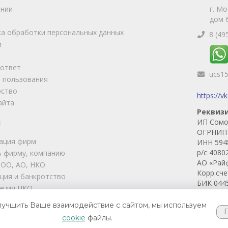
ании
г. Мо
дом 6
а обработки персональных данных
8 (49
и
-ответ
ucs1
 пользования
рство
https://v
айта
Реквиз
ИП Сомо
И
ОГРНИП 
ация фирм
ИНН 594
р/с 4080
 фирму, компанию
АО «Рай
ООО, АО, НКО
Корр.сч
ция и банкротство
БИК 044
ация НКО
ские услуги
лучшить Ваше взаимодействие с сайтом, мы используем
 фирм
cookie
файлы.