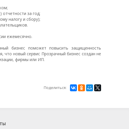
ком;
 отчетности за год;
ому налогу и сбору);
плательщиков.
сии ежемесячно.
ачный бизнес поможет повысить защищенность
я, что новый сервис Прозрачный бизнес создан не
изации, фирмы или ИП.
ChatApp
online
Поделиться:
Мы на связи!
Позвоните нам или свяжитесь с нами
через любой удобный мессенджер!
ТЫ