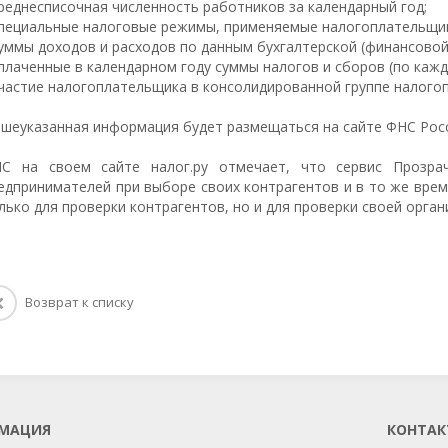
среднесписочная численность работников за календарный год;
специальные налоговые режимы, применяемые налогоплательщи
суммы доходов и расходов по данным бухгалтерской (финансовой)
уплаченные в календарном году суммы налогов и сборов (по кажд
участие налогоплательщика в консолидированной группе налого
шеуказанная информация будет размещаться на сайте ФНС Рос
С на своем сайте налог.ру отмечает, что сервис Прозр
едпринимателей при выборе своих контрагентов и в то же врем
лько для проверки контрагентов, но и для проверки своей орган
Возврат к списку
МАЦИЯ
КОНТАК