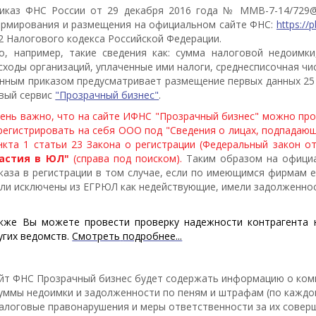
иказ ФНС России от 29 декабря 2016 года № ММВ-7-14/729@
рмирования и размещения на официальном сайте ФНС:
https://p
2 Налогового кодекса Российской Федерации.
о, например, такие сведения как: сумма налоговой недоимк
сходы организаций, уплаченные ими налоги, среднесписочная ч
нным приказом предусматривает размещение первых данных 25 
вый сервис
"Прозрачный бизнес"
.
ень важно, что на сайте ИФНС "Прозрачный бизнес" можно пр
регистрировать на себя ООО под "Сведения о лицах, подпадаю
нкта 1 статьи 23 Закона о регистрации (Федеральный закон от
астия в ЮЛ"
(справа под поиском).
Таким образом на официа
каза в регистрации в том случае, если по имеющимся фирмам 
ли исключены из ЕГРЮЛ как недействующие, имели задолженно
кже Вы можете провести проверку надежности контрагента 
угих ведомств.
Смотреть
подробнее...
йт ФНС Прозрачный бизнес будет содержать информацию о комп
суммы недоимки и задолженности по пеням и штрафам (по каждом
налоговые правонарушения и меры ответственности за их совер