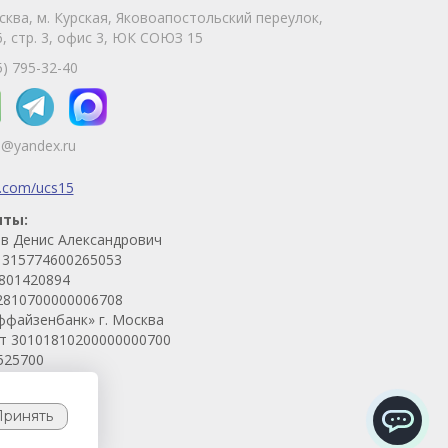
сква, м. Курская, Яковоапостольский переулок,
Telegram
Max
, стр. 3, офис 3, ЮК СОЮЗ 15
Телефон
WhatsApp
5) 795-32-40
5@yandex.ru
k.com/ucs15
иты:
в Денис Александрович
315774600265053
801420894
2810700000006708
ффайзенбанк» г. Москва
ет 30101810200000000700
525700
Принять
ChatApp