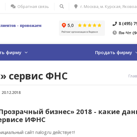
Обратная связь
г. Москва, м. Курская, Яковоа
8 (495) 
лиентов - провожаем
Пн
-Ч
т
(9
ть фирму
Продать фирму
» сервис ФНС
Гла
20.12.2018
Прозрачный бизнес» 2018 - какие да
ервисе ИФНС
ициальный сайт nalog.ru действует!