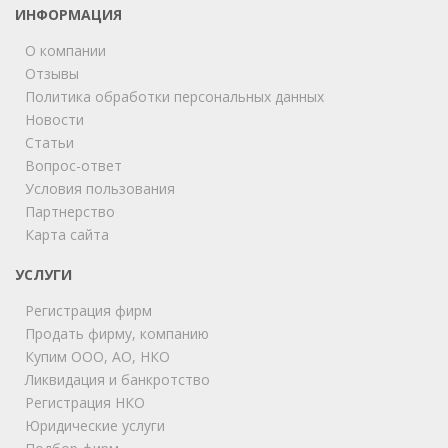
ИНФОРМАЦИЯ
О компании
Отзывы
Политика обработки персональных данных
Новости
Статьи
Вопрос-ответ
Условия пользования
Партнерство
Карта сайта
ChatApp
online
УСЛУГИ
Регистрация фирм
Продать фирму, компанию
Мы на связи!
Купим ООО, АО, НКО
Позвоните нам или свяжитесь с нами через любой
удобный мессенджер!
Ликвидация и банкротство
Регистрация НКО
Юридические услуги
Telegram
Max