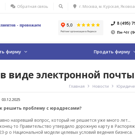
Обратная связь
г. Москва, м. Курская, Яковоа
8 (495) 
лиентов - провожаем
Пн
-Ч
т
(9
ть фирму
Продать фирму
 виде электронной почты? 
Главная
Новости
Юридичес
03.12.2025
к решить проблему с юрадресами?
вно назревший вопрос, который не решается уже много лет...
конец-то Правительство утвердило дорожную карту в Распоряж
23-р о Национальной модели целевых условий ведения бизнеса.