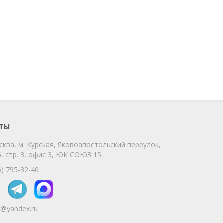
ChatApp
online
Мы на связи!
Позвоните нам или свяжитесь с нами
через любой удобный мессенджер!
ТЫ
сква, м. Курская, Яковоапостольский переулок,
Telegram
Max
, стр. 3, офис 3, ЮК СОЮЗ 15
Телефон
WhatsApp
5) 795-32-40
5@yandex.ru