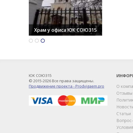
Вид из офиса ЮК СОЮЗ15
Храм у офиса ЮК СОЮЗ15
Храм у офиса ЮК СОЮЗ15
ЮК СОЮЗ15
ИНФОР
© 2015-2026 Все права защищены.
Продвижение проекта - Prodvigaem.pro
О комп
Отзывы
Политик
Новост
Статьи
Вопрос
Условия