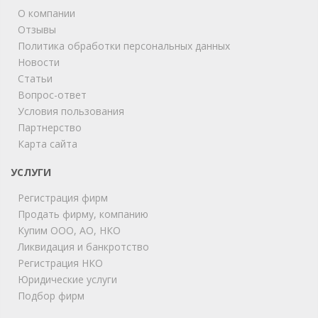
О компании
Отзывы
Политика обработки персональных данных
Новости
Статьи
Вопрос-ответ
Условия пользования
Партнерство
Карта сайта
ChatApp
online
УСЛУГИ
Регистрация фирм
Продать фирму, компанию
Мы на связи!
Купим ООО, АО, НКО
Позвоните нам или свяжитесь с нами через любой
удобный мессенджер!
Ликвидация и банкротство
Регистрация НКО
Юридические услуги
Telegram
Max
Подбор фирм