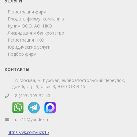
УСЛУГИ
Регистрация фирм
Продать фирму, компанию
Мы на связи!
Купим ООО, АО, НКО
Позвоните нам или свяжитесь с нами через любой
удобный мессенджер!
Ликвидация и банкротство
Регистрация НКО
Юридические услуги
Telegram
Max
Подбор фирм
Телефон
WhatsApp
КОНТАКТЫ
г. Москва, м. Курская, Яковоапостольский переулок,
дом 6, стр. 3, офис 3, ЮК СОЮЗ 15
8 (495) 795-32-40
ucs15@yandex.ru
https://vk.com/ucs15