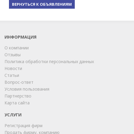
ВЕРНУТЬСЯ К ОБЪЯВЛЕНИЯМ
ИНФОРМАЦИЯ
О компании
Отзывы
Политика обработки персональных данных
Новости
Статьи
Вопрос-ответ
Условия пользования
ChatApp
Партнерство
online
Карта сайта
УСЛУГИ
Мы на связи!
Регистрация фирм
Позвоните нам или свяжитесь с нами через любой
удобный мессенджер!
Продать фирму, компанию