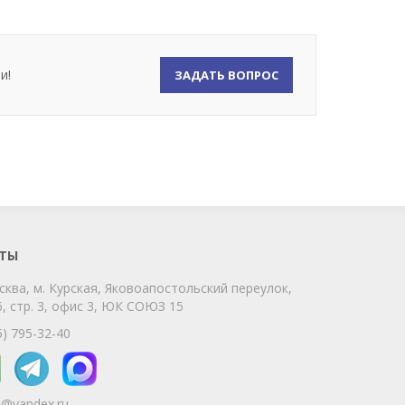
и!
ЗАДАТЬ ВОПРОС
ChatApp
online
Мы на связи!
Позвоните нам или свяжитесь с нами
через любой удобный мессенджер!
ТЫ
сква, м. Курская, Яковоапостольский переулок,
Telegram
Max
, стр. 3, офис 3, ЮК СОЮЗ 15
Телефон
WhatsApp
5) 795-32-40
5@yandex.ru