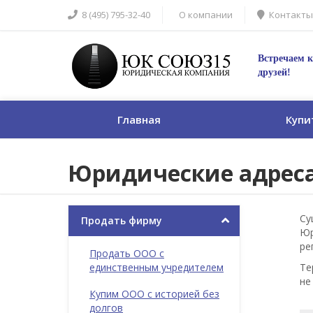
8 (495) 795-32-40
О компании
Контакты
Встречаем к
друзей!
Главная
Купи
Юридические адрес
Су
Продать фирму
Юр
ре
Продать ООО с
единственным учредителем
Те
не
Купим ООО с историей без
долгов