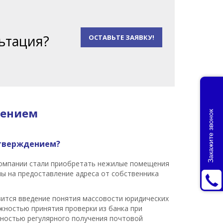
ьтация?
ОСТАВЬТЕ ЗАЯВКУ!
дением
Закажите звонок
дтверждением?
 компании стали приобретать нежилые помещения
ны на предоставление адреса от собственника
вится введение понятия массовости юридических
ожностью принятия проверки из банка при
ожностью регулярного получения почтовой