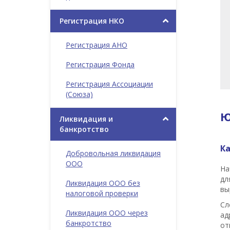
Регистрация НКО
Регистрация АНО
Регистрация Фонда
Регистрация Ассоциации
(Союза)
Ю
Ликвидация и
банкротство
К
Добровольная ликвидация
ООО
На
дл
Ликвидация ООО без
вы
налоговой проверки
Сл
Ликвидация ООО через
ад
банкротство
от