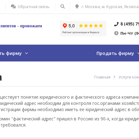
Обратная связь
г. Москва, м. Курская, Яковоа
8 (495) 
лиентов - провожаем
Пн
-Ч
т
(9
ть фирму
Продать фирму
а
Главная
Услуги ко
ществует понятие юридического и фактического адреса компани
идический адрес необходим для контроля гос.органами хозяйс
гистрации фирмы необходимо иметь ее юридический адрес в об
рмин "фактический адрес" пришел в Россию из 90-х, когда юрид
 требовался.