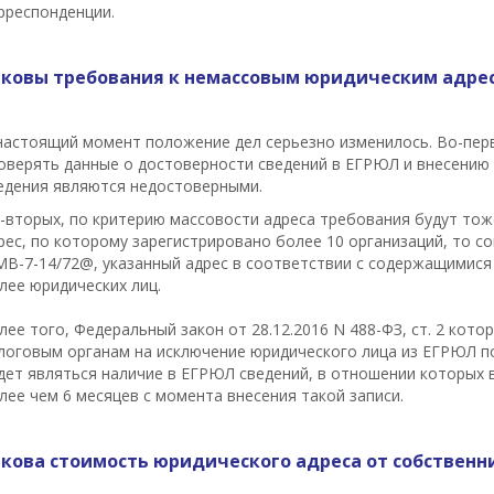
рреспонденции.
аковы требования к немассовым юридическим адрес
настоящий момент положение дел серьезно изменилось. Во-пер
оверять данные о достоверности сведений в ЕГРЮЛ и внесению
едения являются недостоверными.
-вторых, по критерию массовости адреса требования будут тоже
рес, по которому зарегистрировано более 10 организаций, то со
В-7-14/72@, указанный адрес в соответствии с содержащимися
лее юридических лиц.
лее того, Федеральный закон от 28.12.2016 N 488-ФЗ, ст. 2 кото
логовым органам на исключение юридического лица из ЕГРЮЛ п
дет являться наличие в ЕГРЮЛ сведений, в отношении которых в
лее чем 6 месяцев с момента внесения такой записи.
акова стоимость юридического адреса от собственн