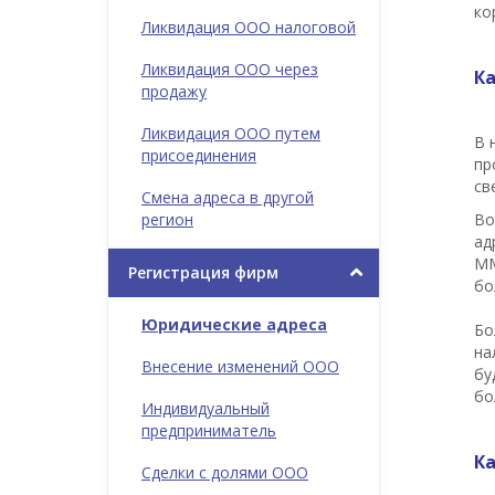
ко
Ликвидация ООО налоговой
Ликвидация ООО через
К
продажу
Ликвидация ООО путем
В 
присоединения
пр
св
Смена адреса в другой
регион
Во
ад
ММ
Регистрация фирм
бо
Юридические адреса
Бо
на
Внесение изменений ООО
бу
бо
Индивидуальный
предприниматель
К
Сделки с долями ООО