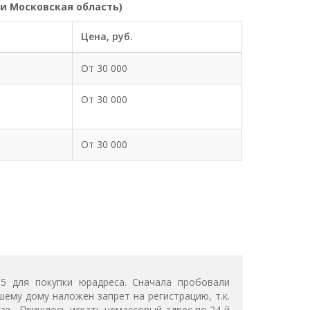
и Московская область)
Цена, руб.
От 30 000
От 30 000
От 30 000
 для покупки юрадреса. Сначала пробовали
шему дому наложен запрет на регистрацию, т.к.
аз... Пришлось искать немассовый адрес по 24-й