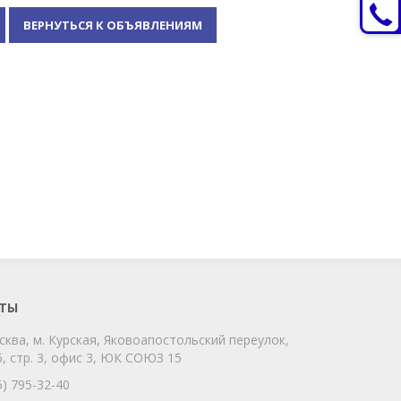
ВЕРНУТЬСЯ К ОБЪЯВЛЕНИЯМ
ChatApp
online
Мы на связи!
Позвоните нам или свяжитесь с нами
через любой удобный мессенджер!
ТЫ
сква, м. Курская, Яковоапостольский переулок,
Telegram
Max
, стр. 3, офис 3, ЮК СОЮЗ 15
Телефон
WhatsApp
5) 795-32-40