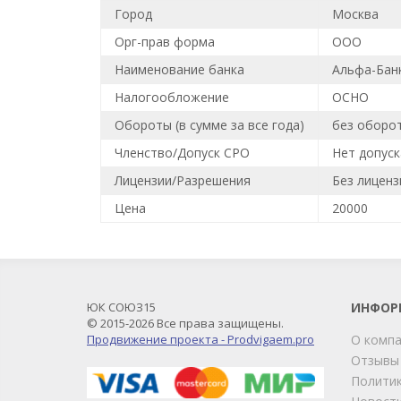
Город
Москва
Орг-прав форма
ООО
Наименование банка
Альфа-Банк
Налогообложение
ОСНО
Обороты (в сумме за все года)
без оборо
Членство/Допуск СРО
Нет допус
Лицензии/Разрешения
Без лиценз
Цена
20000
ЮК СОЮЗ15
ИНФОР
© 2015-2026 Все права защищены.
Продвижение проекта - Prodvigaem.pro
О комп
Отзывы
Политик