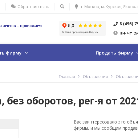
Обратная связь
г. Москва, м. Курская, Яковоа
8 (495) 
лиентов - провожаем
Пн
-Ч
т
(9
ть фирму
Продать фирму
Главная
Объявления
Объявлени
ез оборотов, рег-я от 2021 
Вас заинтересовало это объя
фирмы, и мы сообщим продав